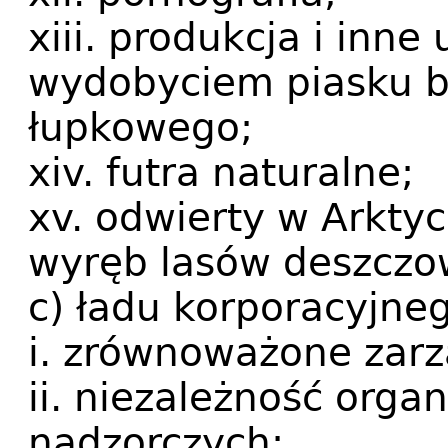
xiii. produkcja i inne
wydobyciem piasku b
łupkowego;
xiv. futra naturalne;
xv. odwierty w Arkty
wyręb lasów deszczo
c) ładu korporacyjne
i. zrównoważone zarz
ii. niezależność orga
nadzorczych;