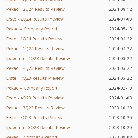
Pekao - 2Q24 Results Review
nowej
się
karcie
Otworzy
w
2024-08-12
Erste - 2Q24 Results Preview
karcie
w
Otworzy
się
nowej
2024-07-08
Pekao – Company Report
Otworzy
nowej
się
w
karcie
2024-05-13
Erste - 1Q24 Results Review
się
karcie
Otworzy
w
nowej
2024-04-22
Pekao - 1Q24 Results Review
w
się
nowej
karcie
Otworzy
2024-04-22
Ipopema - 4Q23 Results Review
nowej
w
karcie
się
2024-03-22
Pekao - 4Q23 Results Review
karcie
nowej
w
2024-03-22
Erste - 4Q23 Results Preview
karcie
nowej
2024-03-22
Pekao – Company Report
Otworzy
karcie
2024-02-19
Erste - 4Q23 Results Preview
się
Otworzy
2024-01-08
Pekao - 3Q23 Results Review
w
się
Otworzy
2023-10-20
Erste - 3Q23 Results Review
nowej
Otworzy
w
się
2023-10-20
Ipopema - 3Q23 Results Review
karcie
się
nowej
w
Otworzy
2023-10-20
Pekao – Company Report
Otworzy
w
karcie
nowej
się
2023-09-08