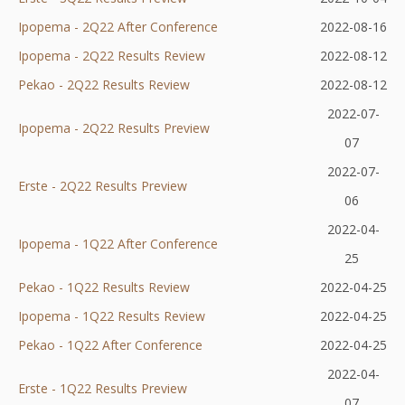
Ipopema - 2Q22 After Conference
karcie
się
w
nowej
Otworzy
2022-08-16
Ipopema - 2Q22 Results Review
w
nowej
karcie
Otworzy
się
2022-08-12
Pekao - 2Q22 Results Review
nowej
karcie
Otworzy
się
w
2022-08-12
karcie
się
w
nowej
2022-07-
Ipopema - 2Q22 Results
Otworzy
Preview
Otworzy
w
nowej
karcie
07
się
się
nowej
karcie
2022-07-
Erste - 2Q22 Results Preview
w
Otworzy
w
karcie
06
nowej
się
nowej
2022-04-
Ipopema - 1Q22 After Conference
karcie
w
karcie
Otworzy
25
nowej
się
Pekao - 1Q22 Results Review
Otworzy
2022-04-25
karcie
w
Ipopema - 1Q22 Results Review
się
Otworzy
2022-04-25
nowej
Pekao - 1Q22 After Conference
w
Otworzy
się
2022-04-25
karcie
nowej
się
w
2022-04-
Erste - 1Q22 Results Preview
Otworzy
karcie
w
nowej
07