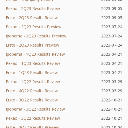
Pekao - 2Q23 Results Review
się
nowej
karcie
Otworzy
w
2023-09-05
Erste - 2Q23 Results Review
w
karcie
Otworzy
się
nowej
2023-09-05
Pekao - 2Q23 Results Preview
nowej
się
w
Otworzy
karcie
2023-07-24
Ipopema - 2Q23 Results Preview
karcie
w
nowej
się
Otworzy
2023-07-24
Erste - 2Q23 Results Preview
nowej
Otworzy
karcie
w
się
2023-07-24
Ipopema - 1Q23 Results Review
karcie
się
nowej
w
2023-04-21
Pekao - 1Q23 Results Review
w
karcie
nowej
2023-04-21
Erste - 1Q23 Results Review
nowej
karcie
2023-04-21
Pekao - 4Q22 Results Review
karcie
2023-03-29
Erste - 4Q22 Results Review
2023-03-29
Erste - 3Q22 Results Review
Otworzy
2022-10-21
Ipopema - 3Q22 Results Review
się
Otworzy
2022-10-21
Pekao - 3Q22 Results Review
w
Otworzy
się
2022-10-21
Erste - 3Q22 Results Preview
nowej
Otworzy
się
w
2022-10-04