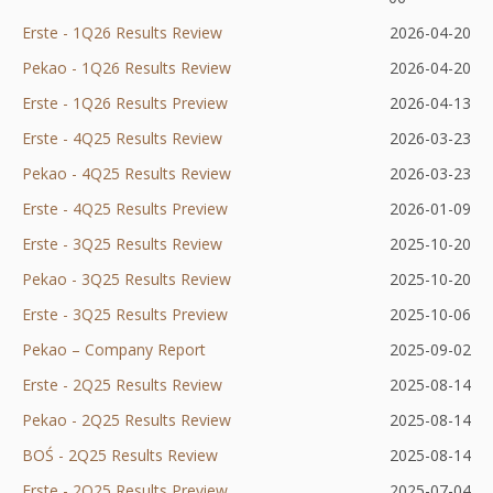
nowej
Erste - 1Q26 Results Review
2026-04-20
no
karcie
Pekao - 1Q26 Results Review
2026-04-20
kar
Erste - 1Q26 Results Preview
Otworzy
2026-04-13
Erste - 4Q25 Results Review
Otworzy
się
2026-03-23
Pekao - 4Q25 Results Review
się
w
Otworzy
2026-03-23
Erste - 4Q25 Results Preview
w
nowej
Otworzy
się
2026-01-09
Erste - 3Q25 Results Review
nowej
karcie
się
w
2025-10-20
Pekao - 3Q25 Results Review
karcie
w
nowej
2025-10-20
Erste - 3Q25 Results Preview
nowej
Otworzy
karcie
2025-10-06
Pekao – Company Report
Otworzy
karcie
się
2025-09-02
Erste - 2Q25 Results Review
się
Otworzy
w
2025-08-14
Pekao - 2Q25 Results Review
w
się
nowej
Otworzy
2025-08-14
BOŚ - 2Q25 Results Review
nowej
Otworzy
w
karcie
się
2025-08-14
Erste - 2Q25 Results Preview
karcie
się
nowej
Otworzy
w
2025-07-04