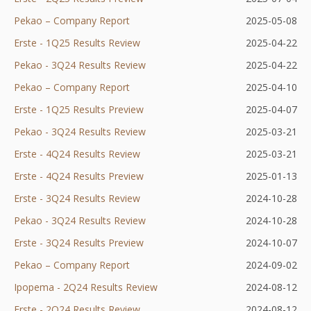
Pekao – Company Report
Otworzy
w
karcie
się
nowej
2025-05-08
Erste - 1Q25 Results Review
się
nowej
Otworzy
w
karcie
2025-04-22
Pekao - 3Q24 Results Review
w
karcie
się
nowej
Otworzy
2025-04-22
Pekao – Company Report
nowej
Otworzy
w
karcie
się
2025-04-10
Erste - 1Q25 Results Preview
karcie
się
nowej
Otworzy
w
2025-04-07
Pekao - 3Q24 Results Review
w
karcie
się
nowej
Otworzy
2025-03-21
Erste - 4Q24 Results Review
nowej
Otworzy
w
karcie
się
2025-03-21
Erste - 4Q24 Results Preview
karcie
się
nowej
Otworzy
w
2025-01-13
Erste - 3Q24 Results Review
w
Otworzy
karcie
się
nowej
2024-10-28
Pekao - 3Q24 Results Review
nowej
się
w
karcie
Otworzy
2024-10-28
Erste - 3Q24 Results Preview
karcie
w
nowej
Otworzy
się
2024-10-07
Pekao – Company Report
Otworzy
nowej
karcie
się
w
2024-09-02
Ipopema - 2Q24 Results Review
się
karcie
w
nowej
Otworzy
2024-08-12
Erste - 2Q24 Results Review
w
Otworzy
nowej
karcie
się
2024-08-12