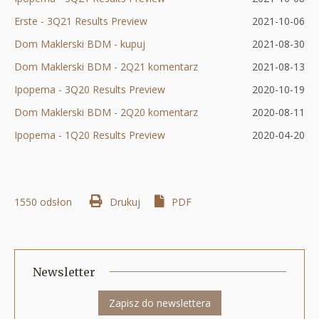
nowej
Erste - 3Q21 Results Preview
Otworzy
w
się
2021-10-06
karcie
Dom Maklerski BDM - kupuj
Otworzy
się
nowej
w
2021-08-30
Dom Maklerski BDM - 2Q21 komentarz
się
w
karcie
nowej
Otworzy
2021-08-13
Ipopema - 3Q20 Results Preview
w
nowej
karcie
Otworzy
się
2020-10-19
Dom Maklerski BDM - 2Q20 komentarz
nowej
karcie
się
w
Otworzy
2020-08-11
Ipopema - 1Q20 Results Preview
karcie
w
Otworzy
nowej
się
2020-04-20
nowej
się
karcie
w
karcie
w
nowej
1550 odsłon
Drukuj
Otworzy
PDF
nowej
karcie
się
karcie
w
nowej
Newsletter
karcie
Zapisz do newslettera