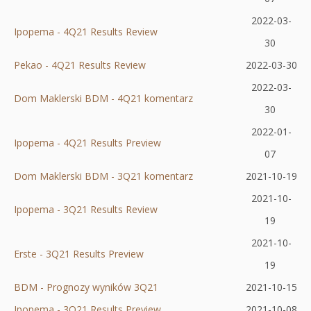
się
nowej
karcie
2022-03-
Ipopema - 4Q21 Results Review
w
Otworzy
karcie
30
nowej
się
Pekao - 4Q21 Results Review
Otworzy
2022-03-30
karcie
w
się
2022-03-
Dom Maklerski BDM - 4Q21 komentarz
nowej
Otworzy
w
30
karcie
się
nowej
2022-01-
Ipopema - 4Q21 Results Preview
Otworzy
w
karcie
07
się
nowej
Dom Maklerski BDM - 3Q21 komentarz
Otworzy
2021-10-19
w
karcie
się
2021-10-
Ipopema - 3Q21 Results Review
Otworzy
nowej
w
19
się
karcie
nowej
2021-10-
Erste - 3Q21 Results Preview
Otworzy
w
karcie
19
się
nowej
BDM - Prognozy wyników 3Q21
Otworzy
2021-10-15
w
karcie
Ipopema - 3Q21 Results Preview
się
Otworzy
2021-10-08