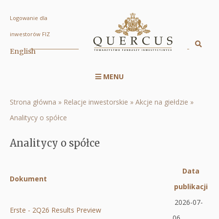
Logowanie dla
Analitycy
inwestorów FIZ
o
Sz
English
Displa
spółce
searc
|
MENU
engin
Menu
Quercus
serwisu
TFI
Strona główna
Relacje inwestorskie
Akcje na giełdzie
Ścieżka
RWD
S.A.
Analitycy o spółce
nawigacyjna
Analitycy o spółce
Data
Dokument
Otworzy
publikacji
Ot
się
2026-07-
się
Erste - 2Q26 Results Preview
w
06
w