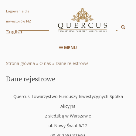
Logowanie dla
Dane
inwestorów FIZ
rejestrowe
Sz
English
Displa
|
searc
Quercus
MENU
engin
Menu
TFI
serwisu
S.A.
Strona główna
O nas
Dane rejestrowe
Ścieżka
RWD
nawigacyjna
Dane rejestrowe
Quercus Towarzystwo Funduszy Inwestycyjnych Spółka
Akcyjna
z siedzibą w Warszawie
ul. Nowy Świat 6/12
00-400 Warszawa