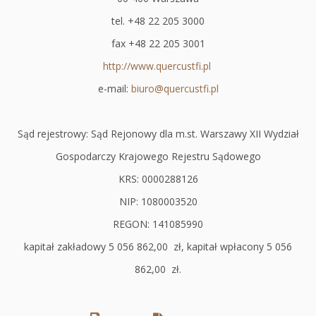
tel. +48 22 205 3000
fax +48 22 205 3001
http://www.quercustfi.pl
Otworzy
e-mail:
biuro@quercustfi.pl
się
w
Sąd rejestrowy: Sąd Rejonowy dla m.st. Warszawy XII Wydział
nowej
Gospodarczy Krajowego Rejestru Sądowego
karcie
KRS: 0000288126
NIP: 1080003520
REGON: 141085990
kapitał zakładowy 5 056 862,00 zł, kapitał wpłacony 5 056
862,00 zł.