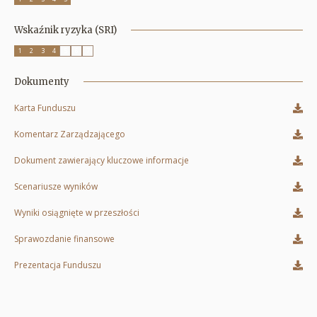
Wskaźnik ryzyka (SRI)
1
2
3
4
5
6
7
Dokumenty
Karta Funduszu
Otworzy
Komentarz Zarządzającego
się
Otworzy
Dokument zawierający kluczowe informacje
w
się
Otworzy
Scenariusze wyników
nowej
w
się
Otworzy
karcie
Wyniki osiągnięte w przeszłości
nowej
w
się
Otworzy
karcie
Sprawozdanie finansowe
nowej
w
się
Otworzy
karcie
Prezentacja Funduszu
nowej
w
się
Otworzy
karcie
nowej
w
się
karcie