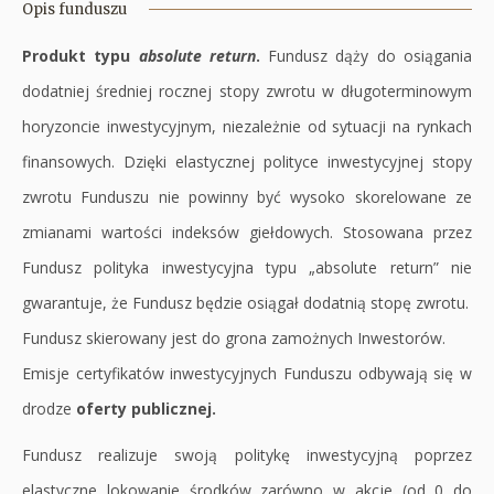
nowej
w
Opis funduszu
karcie
nowej
Produkt typu
absolute return
.
Fundusz dąży do osiągania
karcie
dodatniej średniej rocznej stopy zwrotu w długoterminowym
horyzoncie inwestycyjnym, niezależnie od sytuacji na rynkach
finansowych. Dzięki elastycznej polityce inwestycyjnej stopy
zwrotu Funduszu nie powinny być wysoko skorelowane ze
zmianami wartości indeksów giełdowych. Stosowana przez
Fundusz polityka inwestycyjna typu „absolute return” nie
gwarantuje, że Fundusz będzie osiągał dodatnią stopę zwrotu.
Fundusz skierowany jest do grona zamożnych Inwestorów.
Emisje certyfikatów inwestycyjnych Funduszu odbywają się w
drodze
oferty publicznej.
Fundusz realizuje swoją politykę inwestycyjną poprzez
elastyczne lokowanie środków zarówno w akcje (od 0 do