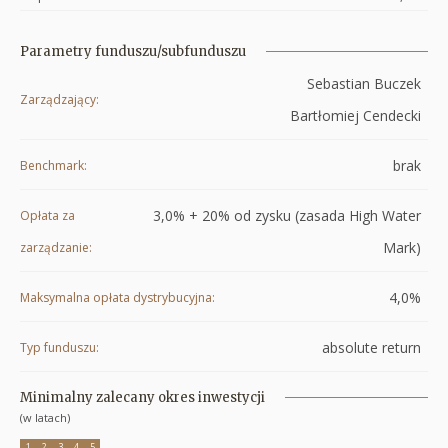
Parametry funduszu/subfunduszu
Sebastian Buczek
Zarządzający
Bartłomiej Cendecki
brak
Benchmark
3,0% + 20% od zysku (zasada High Water
Opłata za
Mark)
zarządzanie
4,0%
Maksymalna opłata dystrybucyjna
absolute return
Typ funduszu
Minimalny zalecany okres inwestycji
(w latach)
1
2
3
4
5