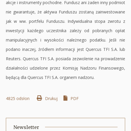
akcje i instrumenty pochodne. Fundusz ani żaden inny podmiot
nie gwarantuje, że aktywa Funduszu zostaną zainwestowane
jak w ww. portfelu Funduszu. Indywidualna stopa zwrotu z
inwestycji każdego uczestnika zależy od pobranych opłat
manipulacyjnych i wysokości należnego podatku. Jeśli nie
podano inaczej, źródłem informacji jest Quercus TFI S.A. lub
Reuters. Quercus TFI S.A. posiada zezwolenie na prowadzenie
działalności udzielone przez Komisję Nadzoru Finansowego,
będącą dla Quercus TFI S.A. organem nadzoru.
4825 odsłon
Drukuj
Otworzy
PDF
się
w
nowej
Newsletter