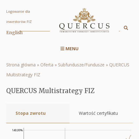
Logowanie dla
QUERCUS
inwestorów FIZ
Multistrategy
Sz
English
Displa
FIZ
searc
|
MENU
engin
Menu
Quercus
serwisu
TFI
Strona główna
Oferta
Subfundusze/Fundusze
QUERCUS
Ścieżka
RWD
S.A.
Multistrategy FIZ
nawigacyjna
QUERCUS Multistrategy FIZ
Stopa zwrotu
Wartość certyfikatu
140,00%