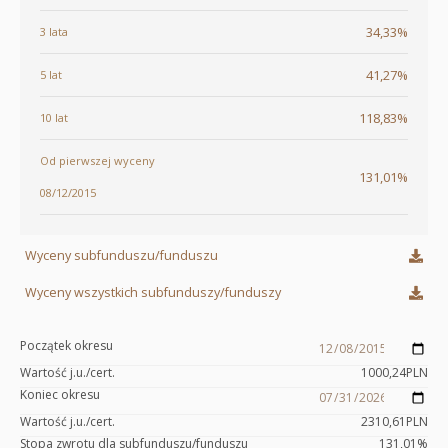
34,33%
3 lata
41,27%
5 lat
118,83%
10 lat
Od pierwszej wyceny
131,01%
08/12/2015
Wyceny subfunduszu/funduszu
Wyceny wszystkich subfunduszy/funduszy
Początek okresu
Wartość j.u./cert.
1000,24
PLN
Koniec okresu
Wartość j.u./cert.
2310,61
PLN
Stopa zwrotu dla subfunduszu/funduszu
131,01
%