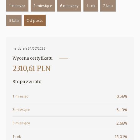
1 miesiąc
3 miesiące
6 miesięcy
1 rok
2 lata
3 lata
Od pocz.
na dzień 31/07/2026
Wycena certyfikatu
2310,61 PLN
Stopa zwrotu
0,56%
1 miesiąc
5,13%
3 miesiące
2,66%
6 miesięcy
13,01%
1 rok