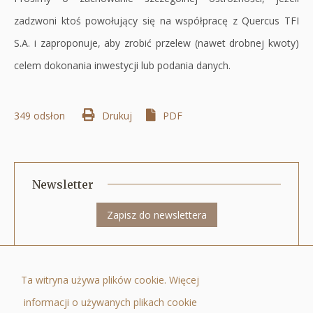
zadzwoni ktoś powołujący się na współpracę z Quercus TFI
S.A. i zaproponuje, aby zrobić przelew (nawet drobnej kwoty)
celem dokonania inwestycji lub podania danych.
349 odsłon
Drukuj
Otworzy
PDF
się
w
nowej
Newsletter
karcie
Zapisz do newslettera
Quercus Towarzystwo Funduszy Inwestycyjnych Spółka Akcyjna ul. Nowy
Ta witryna używa plików cookie. Więcej
Świat 6/12, 00-400 Warszawa, tel.: +48 22 205 3000, fax: +48 22 205 3001, e-
informacji o używanych plikach cookie
mail:
biuro@quercustfi.pl