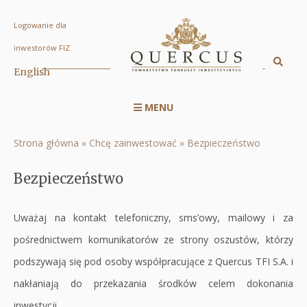
Logowanie dla
Bezpieczeństwo
inwestorów FIZ
|
Sz
English
Displa
Quercus
searc
TFI
MENU
engin
Menu
S.A.
serwisu
Strona główna
Chcę zainwestować
Bezpieczeństwo
Ścieżka
RWD
nawigacyjna
Bezpieczeństwo
Uważaj na kontakt telefoniczny, sms’owy, mailowy i za
pośrednictwem komunikatorów ze strony oszustów, którzy
podszywają się pod osoby współpracujące z Quercus TFI S.A. i
nakłaniają do przekazania środków celem dokonania
inwestycji.