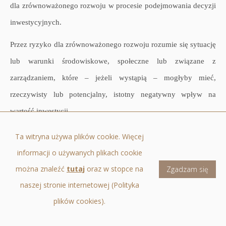
dla zrównoważonego rozwoju w procesie podejmowania decyzji
inwestycyjnych.
Przez ryzyko dla zrównoważonego rozwoju rozumie się sytuację
lub warunki środowiskowe, społeczne lub związane z
zarządzaniem, które – jeżeli wystąpią – mogłyby mieć,
rzeczywisty lub potencjalny, istotny negatywny wpływ na
wartość inwestycji.
Towarzystwo prowadzi działalność inwestycyjną oraz podejmuje
Ta witryna używa plików cookie. Więcej
decyzje inwestycyjne zgodnie z profilem inwestycyjnym
informacji o używanych plikach cookie
zarządzanych funduszy inwestycyjnych. W działaniach tych
można znaleźć
tutaj
oraz w stopce na
Zgadzam się
Towarzystwo kieruje się przede wszystkim interesem
naszej stronie internetowej (Polityka
uczestników funduszy oraz założeniami celów polityki
plików cookies).
inwestycyjnej, a także zapewnieniem zgodności prowadzonej