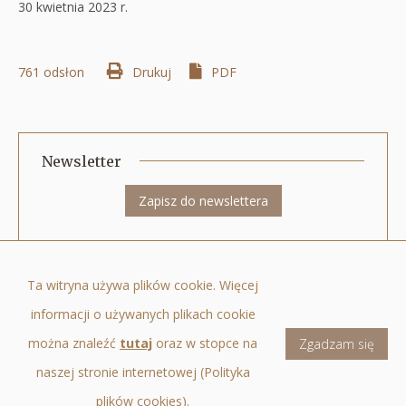
30 kwietnia 2023 r.
761 odsłon
Drukuj
Otworzy
PDF
się
w
nowej
Newsletter
karcie
Zapisz do newslettera
Quercus Towarzystwo Funduszy Inwestycyjnych Spółka Akcyjna ul. Nowy
Ta witryna używa plików cookie. Więcej
Świat 6/12, 00-400 Warszawa, tel.: +48 22 205 3000, fax: +48 22 205 3001, e-
informacji o używanych plikach cookie
mail:
biuro@quercustfi.pl
Infolinia dla klientów QUERCUS Parasolowy SFIO: +48 22 33 89 114, zlecenia
można znaleźć
tutaj
oraz w stopce na
Zgadzam się
telefoniczne dla osób korzystających z TeleQuercus: +48 22 33 89 115
naszej stronie internetowej (Polityka
Menu
plików cookies).