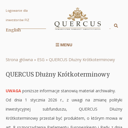
Logowanie dla
QUERCUS
inwestorów FIZ
Dłużny
Sz
English
Displa
Krótkoterminowy
searc
|
MENU
engin
Menu
Quercus
serwisu
TFI
Strona główna
ESG
QUERCUS Dłużny Krótkoterminowy
Ścieżka
RWD
S.A.
nawigacyjna
QUERCUS Dłużny Krótkoterminowy
UWAGA
poniższe informacje stanowią materiał archiwalny.
Od dnia 1 stycznia 2026 r., z uwagi na zmianę polityki
inwestycyjnej subfunduszu, QUERCUS Dłużny
Krótkoterminowy przestał być produktem, o którym mowa w
art. 8 rozporządzenia Parlamentu Europejskiego i Rady z dnia