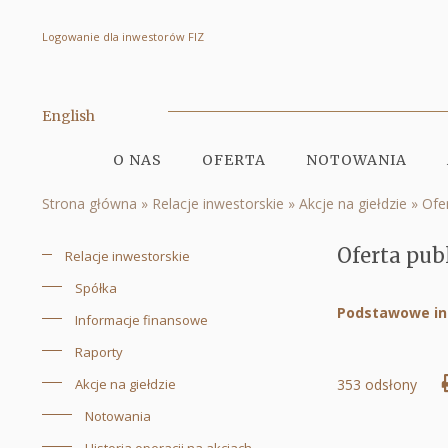
Logowanie dla inwestorów FIZ
Oferta
publiczna
akcji
English
|
O NAS
OFERTA
NOTOWANIA
Quercus
Menu
Strona główna
Relacje inwestorskie
Akcje na giełdzie
Ofer
TFI
serwisu
Ścieżka
S.A.
nawigacyjna
Oferta pub
Relacje inwestorskie
Menu
Spółka
serwisu
Podstawowe in
Informacje finansowe
Raporty
Akcje na giełdzie
353 odsłony
Notowania