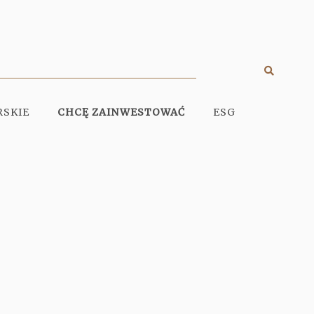
Szukaj
Display
search
RSKIE
CHCĘ ZAINWESTOWAĆ
ESG
engine