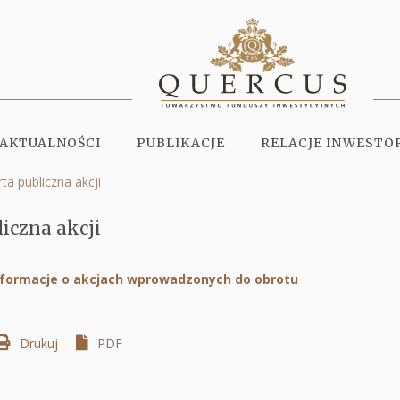
AKTUALNOŚCI
PUBLIKACJE
RELACJE INWESTO
ta publiczna akcji
liczna akcji
formacje o akcjach wprowadzonych do obrotu
Otworzy
się
w
Drukuj
Otworzy
PDF
nowej
się
karcie